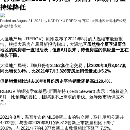
持续降低
Posted on
August 31, 2021
by
KATHY XU PREC* 许万军 | 大温地区金牌地产经纪｜
豪宅销售专家
大温地产局（REBGV）刚刚发布了2021年8月的大温楼市最新报
告。
根据大温房产局最新报告指出，大温地区
虽然整个夏季温哥华
地区的购房者一直很活跃，但自6月以来，待售房屋的供应量一直在
稳步下降。
大温地产局统计到8月份有
3,152套
住宅交易，
比2020年8月3,047套
同比增长3.4%，比2021年7月3,326套房屋销售量减少5.2%
但是销量相比过去10年8月份历史平均销量还是高出20.4%。
REBGV 的经济学家基思·斯图尔特 (Keith Stewart) 表示：“随着进入
8月，比预期的要忙，挂牌跟不上需求的步伐。这导致市场供应不
足。”
2021年8月，温哥华市的MLS®新上市的独立屋，联排屋和公寓共
4,032
套
。
与去年2020年8月的5,813套新上市数量相比下降了
30.6%，与
2021年7的4,377套新上市数量相比下降了 7.9%。