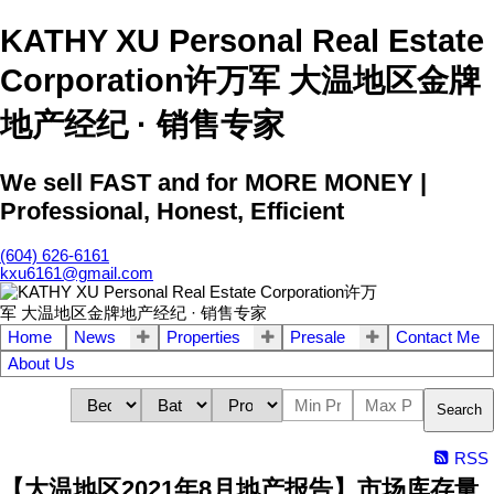
KATHY XU Personal Real Estate
Corporation许万军 大温地区金牌
地产经纪 · 销售专家
We sell FAST and for MORE MONEY |
Professional, Honest, Efficient
(604) 626-6161
kxu6161@gmail.com
Home
News
Properties
Presale
Contact Me
About Us
Search
RSS
【大温地区2021年8月地产报告】市场库存量