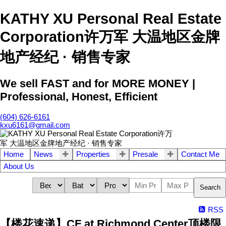
KATHY XU Personal Real Estate
Corporation许万军 大温地区金牌
地产经纪 · 销售专家
We sell FAST and for MORE MONEY |
Professional, Honest, Efficient
(604) 626-6161
kxu6161@gmail.com
Home
News
Properties
Presale
Contact Me
About Us
Search
RSS
【楼花速递】CF at Richmond Center顶楼限